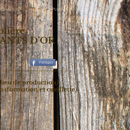
MES-NOUS?
PLUS
blière
SANTS D'OR
Partagez
(lieu de production)
ansformation et cueillette)