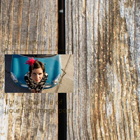
Posts à l'affiche
This is the title of
This is the title of
your first image post
your first video post