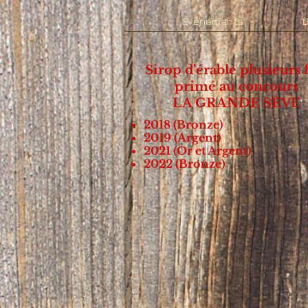
Événements
B
Sirop d'érable plusieurs 
primé
au concours
LA GRANDE SÈVE
2018 (Bronze)
2019 (Argent)
2021 (Or et Argent)
2022 (Bronze)