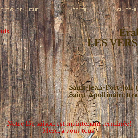
OUTIQUE EN LIGNE
ACCUEIL
QUI SOM
Éra
fois
LES VER
Saint-Jean-Port-Joli 
Saint-Apollinaire (tr
Notre 15e saison est maintenant terminée!
Merci à vous tous!